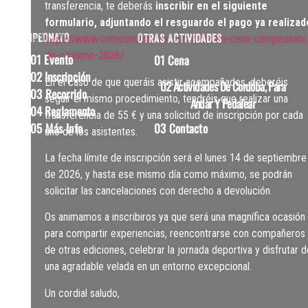
transferencia, te deberás
inscribir en el siguiente
formulario, adjuntando el resguardo el pago ya realizad
https://www.comcordoba.com/inscripcion-cena-campeonato
CAMPEONATO
otras actividades
de-ciclismo-2026/
01 Evento
01 Cena
02 Inscripción
En el caso de que queráis asistir acompañados, deberéis
02 Actividades De Cordóba, Para
03 Recorrido
seguir el mismo procedimiento, tendréis que realizar una
Andar Y Pedalear
04 Reglamento
transferencia de 55 € y una solicitud de inscripción por cada
03 Contacto
05 Más Info
uno de los asistentes.
La fecha límite de inscripción será el lunes 14 de septiembre
de 2026, y hasta ese mismo día como máximo, se podrán
solicitar las cancelaciones con derecho a devolución.
Os animamos a inscribiros ya que será una magnífica ocasión
para compartir experiencias, reencontrarse con compañeros
de otras ediciones, celebrar la jornada deportiva y disfrutar 
una agradable velada en un entorno excepcional.
Un cordial saludo,